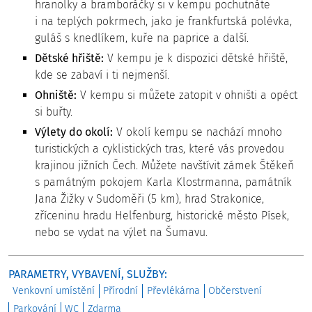
hranolky a bramboráčky si v kempu pochutnáte
i na teplých pokrmech, jako je frankfurtská polévka,
guláš s knedlíkem, kuře na paprice a další.
Dětské hřiště:
V kempu je k dispozici dětské hřiště,
kde se zabaví i ti nejmenší.
Ohniště:
V kempu si můžete zatopit v ohništi a opéct
si buřty.
Výlety do okolí:
V okolí kempu se nachází mnoho
turistických a cyklistických tras, které vás provedou
krajinou jižních Čech. Můžete navštívit zámek Štěkeň
s památným pokojem Karla Klostrmanna, památník
Jana Žižky v Sudoměři (5 km), hrad Strakonice,
zříceninu hradu Helfenburg, historické město Písek,
nebo se vydat na výlet na Šumavu.
PARAMETRY, VYBAVENÍ, SLUŽBY:
Venkovní umístění
Přírodní
Převlékárna
Občerstvení
Parkování
WC
Zdarma