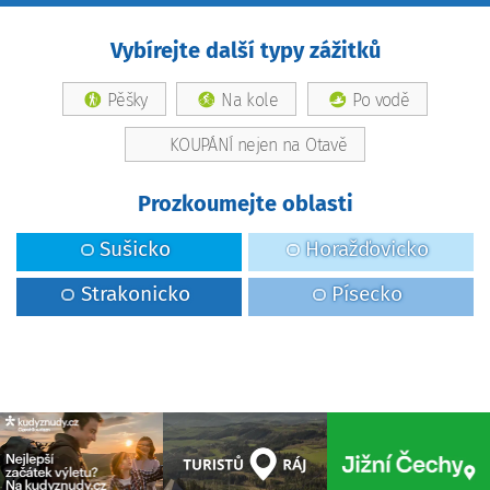
Vybírejte další typy zážitků
Pěšky
Na kole
Po vodě
KOUPÁNÍ nejen na Otavě
Prozkoumejte oblasti
Sušicko
Horažďovicko
Strakonicko
Písecko