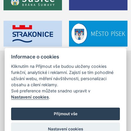
Informace o cookies
Otava.fun z. s.
©2024-2026
Kliknutím na Přijmout vše budou uloženy cookies
Velké náměstí 1/24, 397 01 Písek,
funkční, analytické i reklamní. Zajistí se tím pohodlné
tel.: +420 725 053 144,
info (zavináč) otava.fun
užívání webu, měření návštěvnosti, personalizaci
obsahu a cílení reklamy.
IČ: 17201462
Své preference můžete snadno upravit v
Nastavení cookies
.
mapa stránek
,
tiráž
,
cookies
Realizace a správa webu:
Studio QUIN.cz
©2024-2026
Přijmout vše
Nastavení cookies