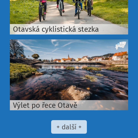
Otavská cyklistická stezka
Výlet po řece Otavě
+ další +