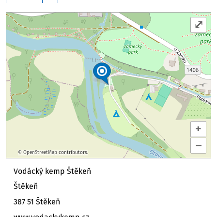
⤢
+
–
©
OpenStreetMap
contributors.
Vodácký kemp Štěkeň
Štěkeň
387 51 Štěkeň