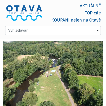
AKTUÁLNĚ
TOP cíle
KOUPÁNÍ nejen na Otavě
Vyhledávání...