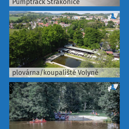
Pumptrack Strakonice
plovárna/koupaliště Volyně