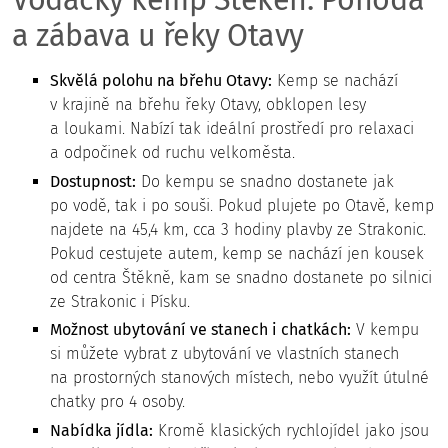
a zábava u řeky Otavy
Skvělá polohu na břehu Otavy:
Kemp se nachází
v krajině na břehu řeky Otavy, obklopen lesy
a loukami. Nabízí tak ideální prostředí pro relaxaci
a odpočinek od ruchu velkoměsta.
Dostupnost:
Do kempu se snadno dostanete jak
po vodě, tak i po souši. Pokud plujete po Otavě, kemp
najdete na 45,4 km, cca 3 hodiny plavby ze Strakonic.
Pokud cestujete autem, kemp se nachází jen kousek
od centra Štěkně, kam se snadno dostanete po silnici
ze Strakonic i Písku.
Možnost ubytování ve stanech i chatkách:
V kempu
si můžete vybrat z ubytování ve vlastních stanech
na prostorných stanových místech, nebo využít útulné
chatky pro 4 osoby.
Nabídka jídla:
Kromě klasických rychlojídel jako jsou