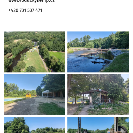
www.vodackykemp.cz
+420 731 537 471