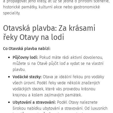
a propagovat jeho krásy, ať už se jedná o přírodní scenérie,
historické památky, kulturní akce nebo gastronomické
speciality.
Otavská plavba: Za krásami
řeky Otavy na lodi
Co Otavská plavba nabízí:
Půjčovny lodí:
Pokud máte rádi aktivní dovolenou,
můžete si na Otavě půjčit loď a vydat se na vlastní
plavbu.
Vodácké stezky:
Otava je ideální řekou pro vodáky
všech úrovní. Podél řeky vede několik značených
vodáckých stezek, které vás provedou krásnou
krajinou a kolem zajímavých památek.
Ubytování a stravování:
Podél Otavy naleznete
širokou nabídku ubytování a stravování. Od luxusních