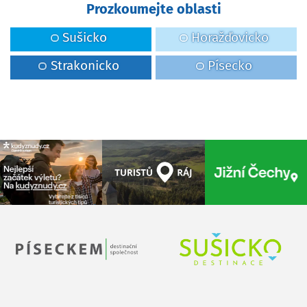
Prozkoumejte oblasti
Sušicko
Horažďovicko
Strakonicko
Písecko