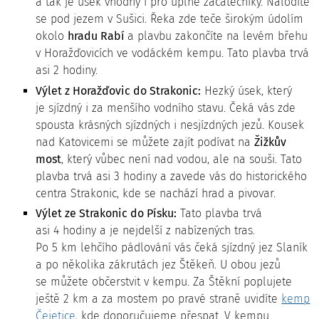
a tak je úsek vhodný i pro úplné začátečníky. Nalodíte
se pod jezem v Sušici. Řeka zde teče širokým údolím
okolo
hradu Rabí
a plavbu zakončíte na levém břehu
v Horažďovicích ve vodáckém kempu. Tato plavba trvá
asi 2 hodiny.
Výlet z Horažďovic do Strakonic:
Hezký úsek, který
je sjízdný i za menšího vodního stavu. Čeká vás zde
spousta krásných sjízdných i nesjízdných jezů. Kousek
nad Katovicemi se můžete zajít podívat na
Žižkův
most
, který vůbec není nad vodou, ale na souši. Tato
plavba trvá asi 3 hodiny a zavede vás do historického
centra Strakonic, kde se nachází hrad a pivovar.
Výlet ze Strakonic do Písku:
Tato plavba trvá
asi 4 hodiny a je nejdelší z nabízených tras.
Po 5 km lehčího pádlování vás čeká sjízdný jez Slaník
a po několika zákrutách jez Štěkeň. U obou jezů
se můžete občerstvit v kempu. Za Štěkní poplujete
ještě 2 km a za mostem po pravé straně uvidíte
kemp
Čejetice
, kde doporučujeme přespat. V kempu