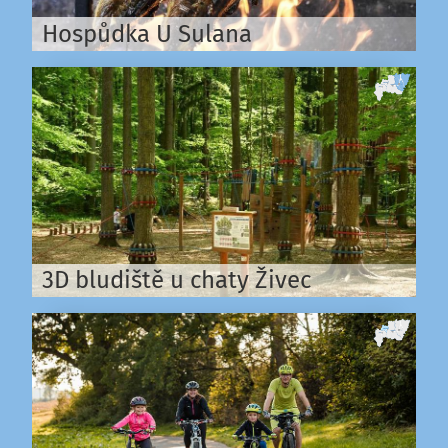
Hospůdka U Sulana
3D bludiště u chaty Živec