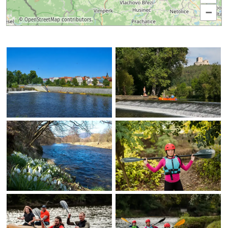
–
©
OpenStreetMap
contributors.