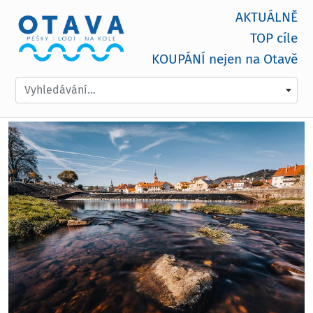
AKTUÁLNĚ
TOP cíle
KOUPÁNÍ nejen na Otavě
Vyhledávání...