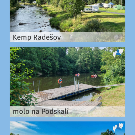
Kemp Radešov
molo na Podskalí