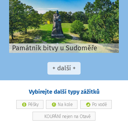
Památník bitvy u Sudoměře
+ další +
Vybírejte další typy zážitků
Pěšky
Na kole
Po vodě
KOUPÁNÍ nejen na Otavě