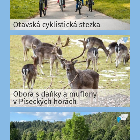
Otavská cyklistická stezka
Obora s daňky a muflony
v Píseckých horách