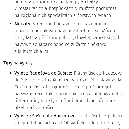
hotelů a penzionů až po kempy a chatky.
V restauracích a hospůdkách si můžete pochutnat
na regionálních specialitách a čerstvých rybách.
Aktivity:
V regionu Pootaví se nachází mnoho
možností pro aktivní trávení volného času. Můžete
se vydat na pěší túru nebo cyklovýlet, zahrát si golf,
navštívit aquapark nebo se zúčastnit některé
z kulturních akcí.
Tipy na výlety:
Výlet z Radešova do Sušice:
Krásný úsek z Radešova
do Sušice je splavný pouze za příznivého stavu vody.
Čeká na vás pak příjemné svezení plné peřejek
na svižné řece, takže určitě nic pro začátečníky nebo
třeba rodiny s malými dětmi. Těm doporučujeme
plavbu až ze Sušice.
Výlet ze Sušice do Horažďovic:
Tento úsek je jednou
z nejmalebnějších částí Otavy. Řeka zde mírně teče,