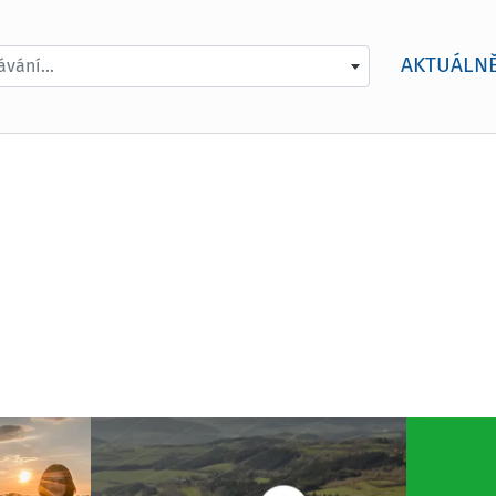
AKTUÁLN
vání...