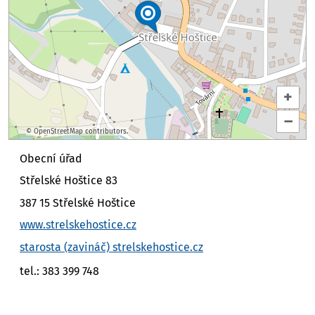
+
–
©
OpenStreetMap
contributors.
Obecní úřad
Střelské Hoštice 83
387 15 Střelské Hoštice
www.strelskehostice.cz
starosta (zavináč) strelskehostice.cz
tel.: 383 399 748