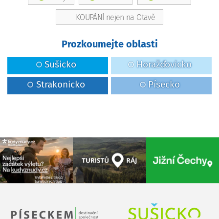
KOUPÁNÍ nejen na Otavě
Prozkoumejte oblasti
Sušicko
Horažďovicko
Strakonicko
Písecko