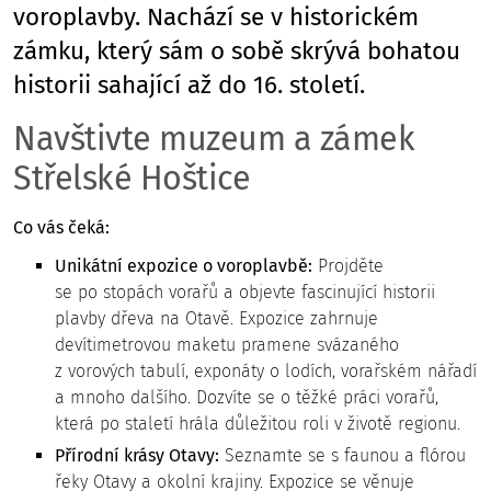
voroplavby. Nachází se v historickém
zámku, který sám o sobě skrývá bohatou
historii sahající až do 16. století.
Navštivte muzeum a zámek
Střelské Hoštice
Co vás čeká:
Unikátní expozice o voroplavbě:
Projděte
se po stopách vorařů a objevte fascinující historii
plavby dřeva na Otavě. Expozice zahrnuje
devítimetrovou maketu pramene svázaného
z vorových tabulí, exponáty o lodích, vorařském nářadí
a mnoho dalšího. Dozvíte se o těžké práci vorařů,
která po staletí hrála důležitou roli v životě regionu.
Přírodní krásy Otavy:
Seznamte se s faunou a flórou
řeky Otavy a okolní krajiny. Expozice se věnuje