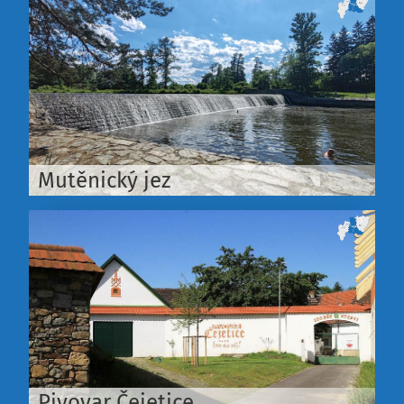
Mutěnický jez
Pivovar Čejetice