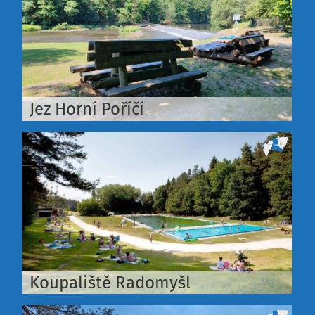
Jez Horní Poříčí
Koupaliště Radomyšl