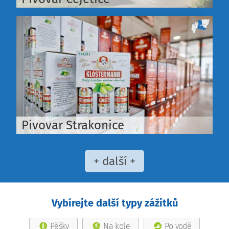
Pivovar Strakonice
+ další +
Vybírejte další typy zážitků
Pěšky
Na kole
Po vodě