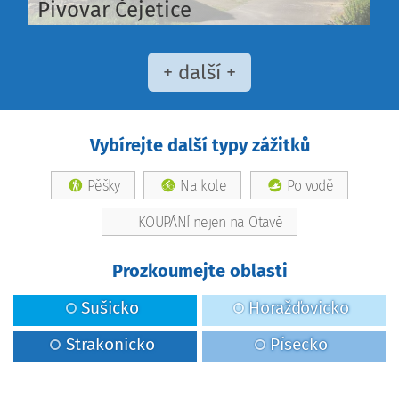
Pivovar Čejetice
+ další +
Vybírejte další typy zážitků
Pěšky
Na kole
Po vodě
KOUPÁNÍ nejen na Otavě
Prozkoumejte oblasti
Sušicko
Horažďovicko
Strakonicko
Písecko