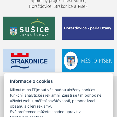
Společný projekt měst Sušice,
Horažďovice, Strakonice a Písek.
Informace o cookies
Otava.fun z. s.
©2024-2026
Kliknutím na Přijmout vše budou uloženy cookies
Velké náměstí 1/24, 397 01 Písek,
funkční, analytické i reklamní. Zajistí se tím pohodlné
tel.: +420 725 053 144,
info (zavináč) otava.fun
užívání webu, měření návštěvnosti, personalizaci
obsahu a cílení reklamy.
IČ: 17201462
Své preference můžete snadno upravit v