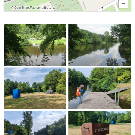
–
©
OpenStreetMap
contributors.