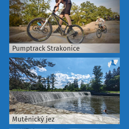
Pumptrack Strakonice
Mutěnický jez