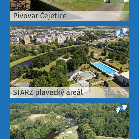
Pivovar Čejetice
STARZ plavecký areál