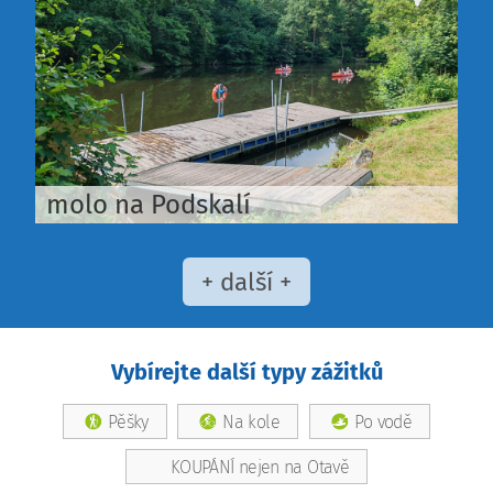
molo na Podskalí
+ další +
Vybírejte další typy zážitků
Pěšky
Na kole
Po vodě
KOUPÁNÍ nejen na Otavě