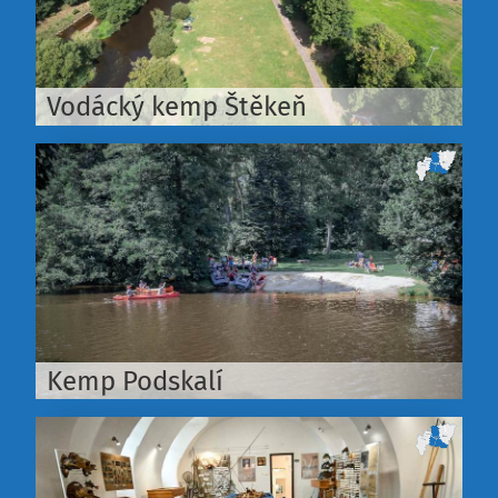
Vodácký kemp Štěkeň
Kemp Podskalí