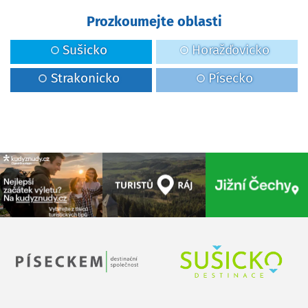
Prozkoumejte oblasti
Sušicko
Horažďovicko
Strakonicko
Písecko