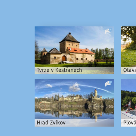
Tvrze v Kestřanech
Otavs
Hrad Zvíkov
Plová