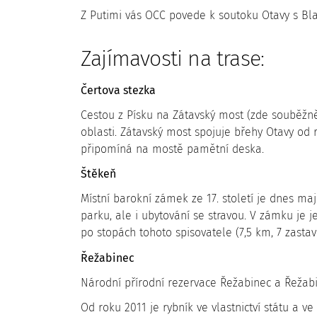
Z Putimi vás OCC povede k soutoku Otavy s Blan
Zajímavosti na trase:
Čertova stezka
Cestou z Písku na Zátavský most (zde souběžně 
oblasti. Zátavský most spojuje břehy Otavy od 
připomíná na mostě pamětní deska.
Štěkeň
Místní barokní zámek ze 17. století je dnes ma
parku, ale i ubytování se stravou. V zámku je
po stopách tohoto spisovatele (7,5 km, 7 zastav
Řežabinec
Národní přírodní rezervace Řežabinec a Řežab
Od roku 2011 je rybník ve vlastnictví státu a 