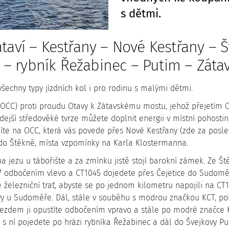
s dětmi.
taví – Kestřany – Nové Kestřany – Š
– rybník Řežabinec – Putim – Zátav
šechny typy jízdních kol i pro rodinu s malými dětmi.
 (OCC) proti proudu Otavy k Zátavskému mostu, jehož přejetím O
 zdejší středověké tvrze můžete doplnit energii v místní poho
íte na OCC, která vás povede přes Nové Kestřany (zde za posl
 do Štěkně, místa vzpomínky na Karla Klostermanna.
a jezu u tábořište a za zmínku jistě stojí barokní zámek. Ze 
7 odbočením vlevo a CT1045 dojedete přes Čejetice do Sudomě
železniční trať, abyste se po jednom kilometru napojili na C
y u Sudoměře. Dál, stále v souběhu s modrou značkou KCT, pok
jezdem ji opustíte odbočením vpravo a stále po modré značce 
s ní pojedete po hrázi rybníka Řežabinec a dál do Švejkovy Pu