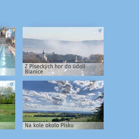
Z Píseckých hor do údolí
Blanice
Na kole okolo Písku