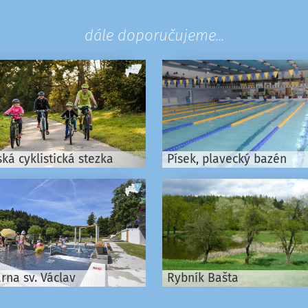
dále doporučujeme...
ká cyklistická stezka
Písek, plavecký bazén
rna sv. Václav
Rybník Bašta