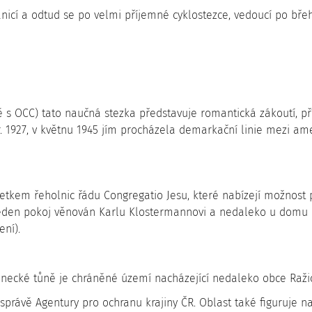
icí a odtud se po velmi příjemné cyklostezce, vedoucí po břehu
s OCC) tato naučná stezka představuje romantická zákoutí, přír
r. 1927, v květnu 1945 jím procházela demarkační linie mezi am
jetkem řeholnic řádu Congregatio Jesu, které nabízejí možnost
 jeden pokoj věnován Karlu Klostermannovi a nedaleko u domu 
ení).
inecké tůně je chráněné území nacházející nedaleko obce Raži
ve správě Agentury pro ochranu krajiny ČR. Oblast také figuruj