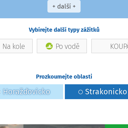
+ další +
Vybírejte další typy zážitků
Na kole
Po vodě
KOUPÁ
Prozkoumejte oblasti
Horažďovicko
Strakonicko