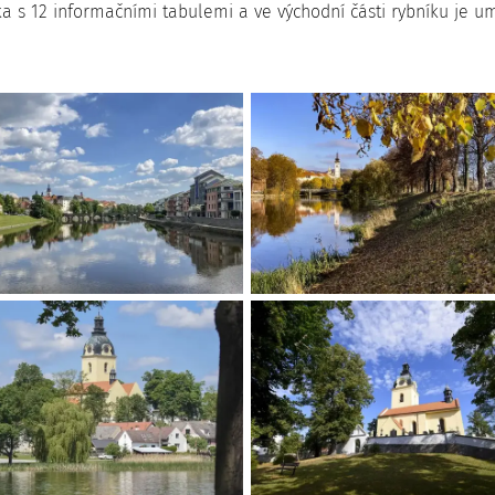
 s 12 informačními tabulemi a ve východní části rybníku je umí