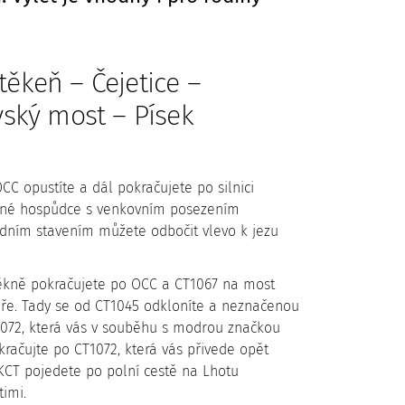
těkeň – Čejetice –
ský most – Písek
CC opustíte a dál pokračujete po silnici
stinné hospůdce s venkovním posezením
edním stavením můžete odbočit vlevo k jezu
Štěkně pokračujete po OCC a CT1067 na most
ře. Tady se od CT1045 odkloníte a neznačenou
T1072, která vás v souběhu s modrou značkou
račujte po CT1072, která vás přivede opět
KCT pojedete po polní cestě na Lhotu
timi.