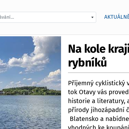
AKTUÁLN
vání...
Na kole kraj
rybníků
Příjemný cyklistický 
tok Otavy vás prove
historie a literatury
přírody jihozápadní č
Blatensko a nabídne
vhodných ke koupání.