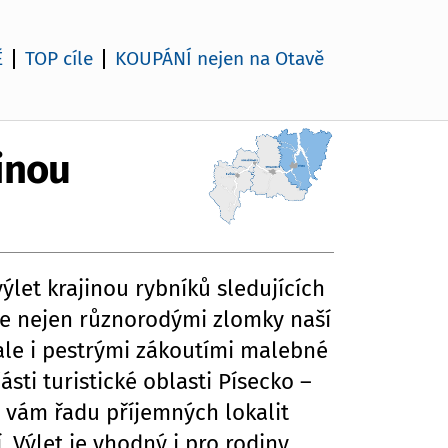
Ě
TOP cíle
KOUPÁNÍ nejen na Otavě
inou
výlet krajinou rybníků sledujících
de nejen různorodými zlomky naší
, ale i pestrými zákoutími malebné
ásti turistické oblasti Písecko –
 vám řadu příjemných lokalit
 Výlet je vhodný i pro rodiny