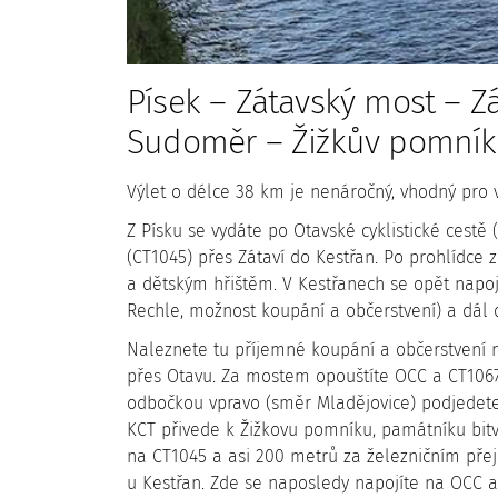
Písek – Zátavský most – Zá
Sudoměr – Žižkův pomník 
Výlet o délce 38 km je nenáročný, vhodný pro v
Z Písku se vydáte po Otavské cyklistické cestě
(CT1045) přes Zátaví do Kestřan. Po prohlídce
a dětským hřištěm. V Kestřanech se opět napoj
Rechle, možnost koupání a občerstvení) a dál
Naleznete tu příjemné koupání a občerstvení n
přes Otavu. Za mostem opouštíte OCC a CT106
odbočkou vpravo (směr Mladějovice) podjedete 
KCT přivede k Žižkovu pomníku, památníku bitv
na CT1045 a asi 200 metrů za železničním pře
u Kestřan. Zde se naposledy napojíte na OCC a 