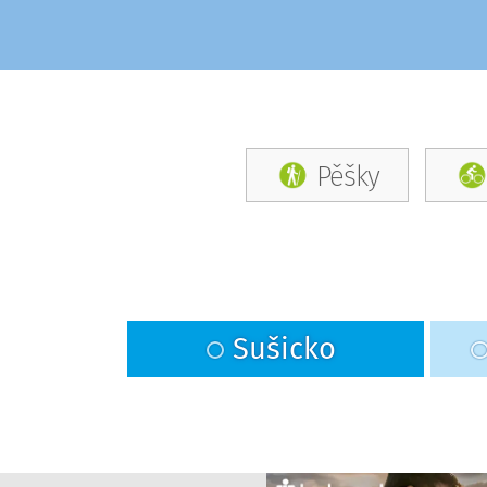
Pěšky
Sušicko