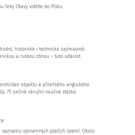
 řeky Otavy, vrátíte do Písku.
odní, historické i technické zajímavosti
erickou a ruskou zónou – tuto událost
 prohlídek objektu a přilehlého anglického
čp. 75 začíná okružní naučná stezka
ce.
e na seznamu významných ptačích území. Okolo