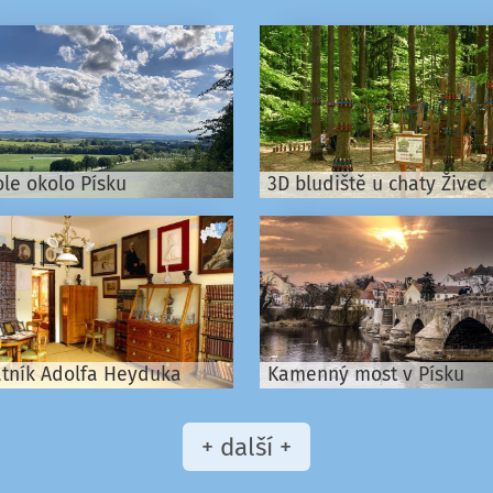
le okolo Písku
3D bludiště u chaty Živec
tník Adolfa Heyduka
Kamenný most v Písku
+ další +