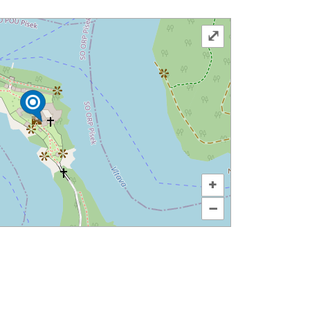
⤢
+
–