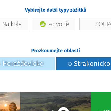
Vybírejte další typy zážitků
Na kole
Po vodě
KOUPÁ
Prozkoumejte oblasti
Horažďovicko
Strakonicko