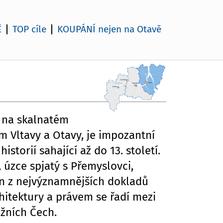
Ě
TOP cíle
KOUPÁNÍ nejen na Otavě
e na skalnatém
 Vltavy a Otavy, je impozantní
storií sahající až do 13. století.
 úzce spjatý s Přemyslovci,
en z nejvýznamnějších dokladů
hitektury a právem se řadí mezi
ižních Čech.