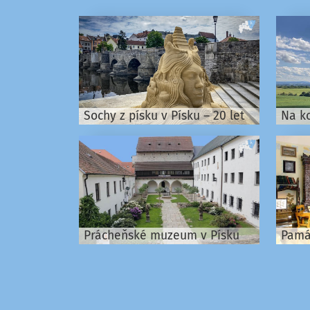
Sochy z písku v Písku – 20 let
Na ko
Prácheňské muzeum v Písku
Pamá