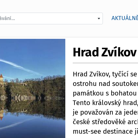
AKTUÁLN
vání...
Hrad Zvíkov
Hrad Zvíkov, tyčící s
ostrohu nad soutokem
památkou s bohatou hi
Tento královský hrad,
je považován za jed
české středověké arc
must-see destinace j