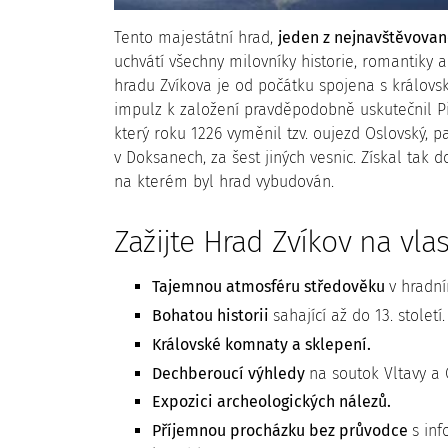
Tento majestátní hrad,
jeden z nejnavštěvovaně
uchvátí všechny milovníky historie, romantiky a
hradu Zvíkova je od počátku spojena s králov
impulz k založení pravděpodobně uskutečnil Pře
který roku 1226 vyměnil tzv. oujezd Oslovský, p
v Doksanech, za šest jiných vesnic. Získal tak do
na kterém byl hrad vybudován.
Zažijte Hrad Zvíkov na vlas
Tajemnou atmosféru středověku
v hradní
Bohatou historii
sahající až do 13. století.
Královské komnaty a sklepení.
Dechberoucí výhledy
na soutok Vltavy a 
Expozici archeologických nálezů.
Příjemnou procházku bez průvodce
s in