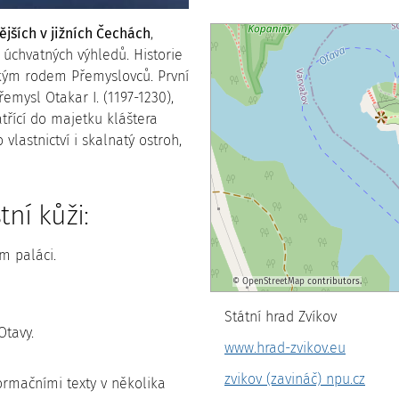
jších v jižních Čechách
,
 úchvatných výhledů. Historie
ským rodem Přemyslovců. První
mysl Otakar I. (1197-1230),
atřící do majetku kláštera
 vlastnictví i skalnatý ostroh,
tní kůži:
m paláci.
©
OpenStreetMap
contributors.
Státní hrad Zvíkov
Otavy.
www.hrad-zvikov.eu
zvikov (zavináč) npu.cz
formačními texty v několika