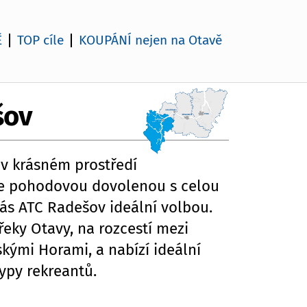
Ě
TOP cíle
KOUPÁNÍ nejen na Otavě
šov
v krásném prostředí
ete pohodovou dovolenou s celou
vás ATC Radešov ideální volbou.
řeky Otavy, na rozcestí mezi
kými Horami, a nabízí ideální
ypy rekreantů.