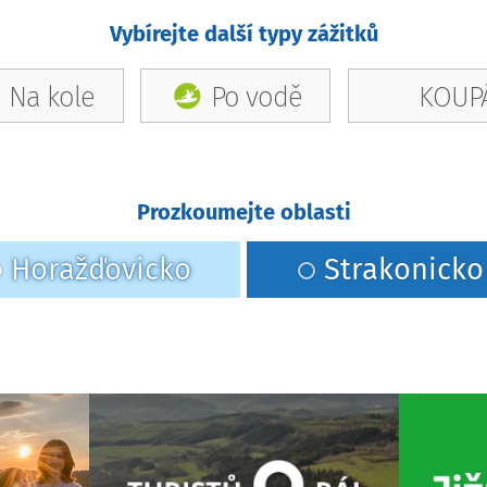
Vybírejte další typy zážitků
Na kole
Po vodě
KOUPÁ
Prozkoumejte oblasti
Horažďovicko
Strakonicko