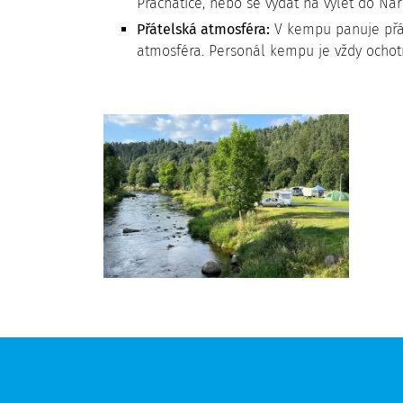
Prachatice, nebo se vydat na výlet do N
Přátelská atmosféra:
V kempu panuje přá
atmosféra. Personál kempu je vždy ochot