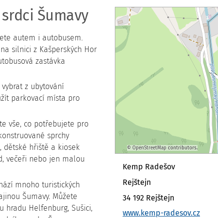
 srdci Šumavy
ete autem i autobusem.
a silnici z Kašperských Hor
utobusová zastávka
vybrat z ubytování
užít parkovací místa pro
 vše, co potřebujete pro
ekonstruované sprchy
l, dětské hřiště a kiosek
©
OpenStreetMap
contributors.
ěd, večeři nebo jen malou
Kemp Radešov
Rejštejn
ází mnoho turistických
krajinou Šumavy. Můžete
34 192 Rejštejn
nu hradu Helfenburg, Sušici,
www.kemp-radesov.cz