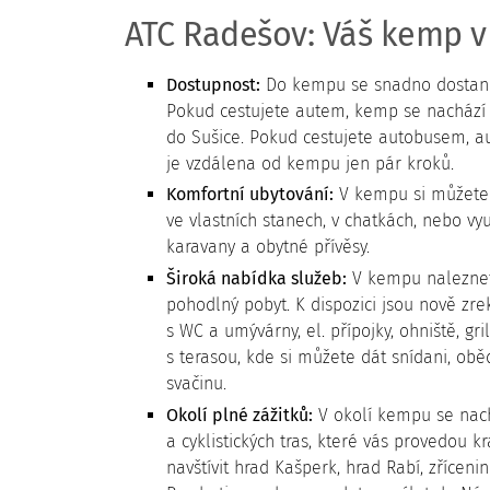
ATC Radešov: Váš kemp v
Dostupnost:
Do kempu se snadno dostan
Pokud cestujete autem, kemp se nachází n
do Sušice. Pokud cestujete autobusem, a
je vzdálena od kempu jen pár kroků.
Komfortní ubytování:
V kempu si můžete 
ve vlastních stanech, v chatkách, nebo vy
karavany a obytné přívěsy.
Široká nabídka služeb:
V kempu naleznete
pohodlný pobyt. K dispozici jsou nově zr
s WC a umývárny, el. přípojky, ohniště, gri
s terasou, kde si můžete dát snídani, ob
svačinu.
Okolí plné zážitků:
V okolí kempu se nach
a cyklistických tras, které vás provedou 
navštívit hrad Kašperk, hrad Rabí, zříceni