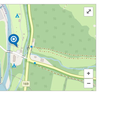
⤢
+
–