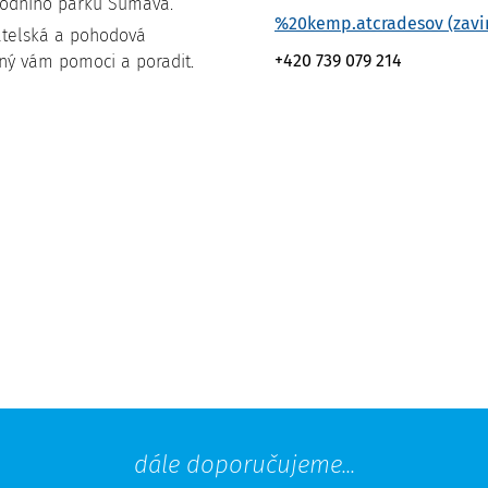
árodního parku Šumava.
%20kemp.atcradesov (zavi
telská a pohodová
+420 739 079 214
ný vám pomoci a poradit.
dále doporučujeme...