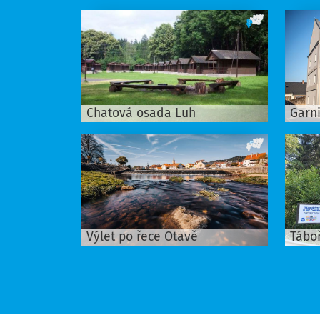
Chatová osada Luh
Garn
Výlet po řece Otavě
Tábo