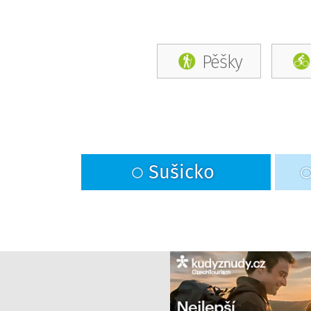
Pěšky
Sušicko