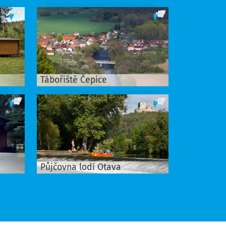
Tábořiště Čepice
Půjčovna lodí Otava