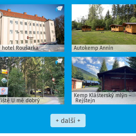
i hotel Roušarka
Autokemp Annín
Kemp Klášterský mlýn –
řiště U mě dobrý
Rejštejn
+ další +