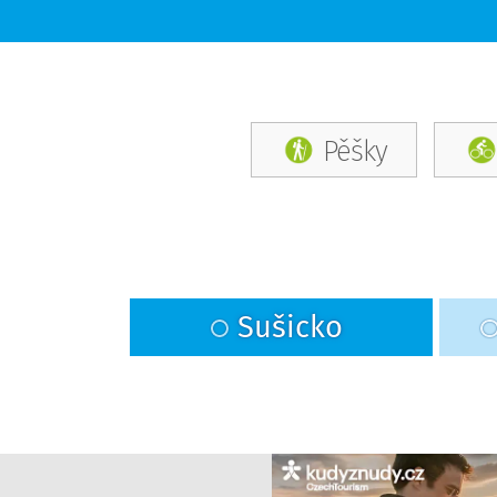
Pěšky
Sušicko