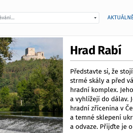
AKTUÁLN
vání...
Hrad Rabí
Představte si, že stoj
strmé skály a před v
hradní komplex. Jeho
a vyhlížejí do dálav. 
hradní zřícenina v Č
a temné sklepení ukrý
a odvaze. Přijďte je o