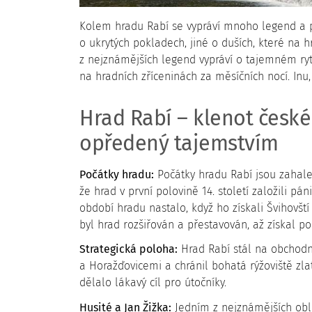
Kolem hradu Rabí se vypráví mnoho legend a po
o ukrytých pokladech, jiné o duších, které na h
z nejznámějších legend vypráví o tajemném rytíř
na hradních zříceninách za měsíčních nocí. Inu,
Hrad Rabí – klenot české
opředený tajemstvím
Počátky hradu:
Počátky hradu Rabí jsou zahale
že hrad v první polovině 14. století založili pá
období hradu nastalo, když ho získali Švihovští
byl hrad rozšiřován a přestavován, až získal 
Strategická poloha:
Hrad Rabí stál na obchodní
a Horažďovicemi a chránil bohatá rýžoviště zla
dělalo lákavý cíl pro útočníky.
Husité a Jan Žižka:
Jedním z nejznámějších obl