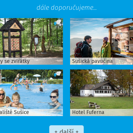
dále doporučujeme...
y se zvířátky
Sušická pavučina
liště Sušice
Hotel Fuferna
+ další +