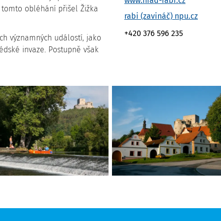
www.hrad-rabi.cz
i tomto obléhání přišel Žižka
rabi (zavináč) npu.cz
+420 376 596 235
ích významných událostí, jako
švédské invaze. Postupně však