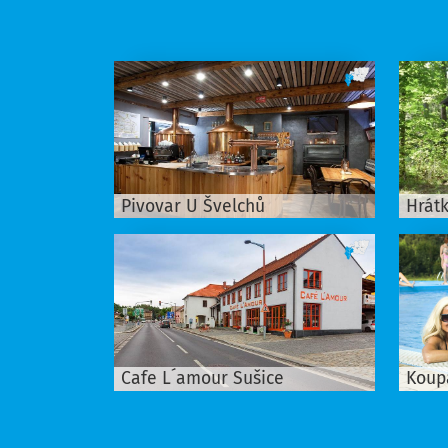
Pivovar U Švelchů
Hrátk
Cafe L´amour Sušice
Koupa