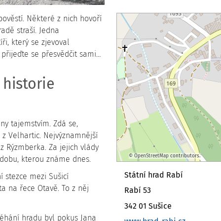
věstí. Některé z nich hovoří
radě straší. Jedna
i, který se zjevoval
 přijeďte se přesvědčit sami…
 historie
ny tajemstvím. Zdá se,
ni z Velhartic. Nejvýznamnější
 z Rýzmberka. Za jejich vlády
©
OpenStreetMap
contributors.
podobu, kterou známe dnes.
Státní hrad Rabí
 stezce mezi Sušicí
ta na řece Otavě. To z něj
Rabí 53
342 01 Sušice
éhání hradu byl pokus Jana