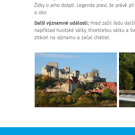
Žižky o jeho dobytí. Legenda praví, že právě př
o oko.
Další významné události:
Hrad zažil řadu dalš
například husitské války, třicetiletou válku a 
ztrácel na významu a začal chátrat.