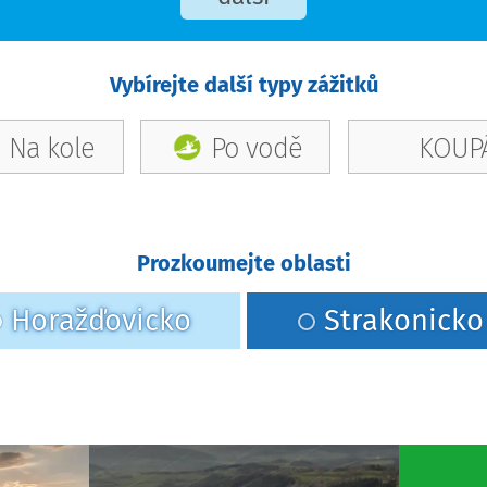
Vybírejte další typy zážitků
Na kole
Po vodě
KOUPÁ
Prozkoumejte oblasti
Horažďovicko
Strakonicko