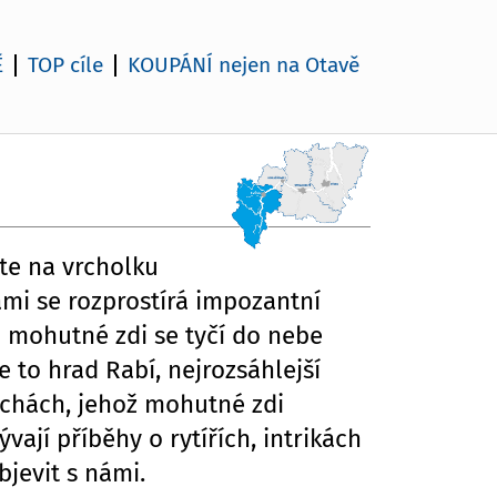
Ě
TOP cíle
KOUPÁNÍ nejen na Otavě
íte na vrcholku
ámi se rozprostírá impozantní
 mohutné zdi se tyčí do nebe
Je to hrad Rabí, nejrozsáhlejší
echách, jehož mohutné zdi
vají příběhy o rytířích, intrikách
bjevit s námi.