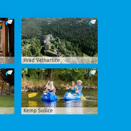
Hrad Velhartice
Kemp Sušice