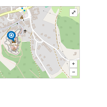
⤢
+
–